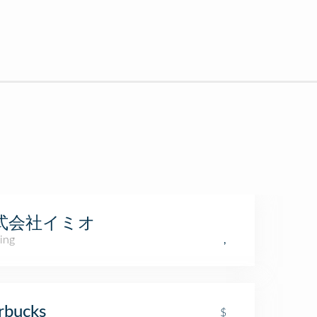
式会社イミオ
ing
,
rbucks
$