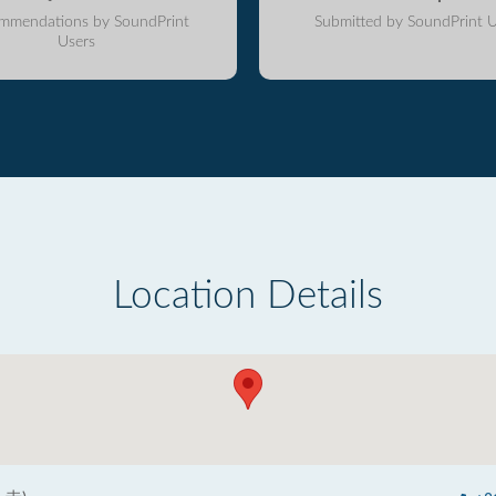
mmendations by SoundPrint
Submitted by SoundPrint U
Users
Location Details