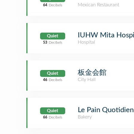
Mexican Restaurant
64
Decibels
IUHW Mita Ho
Quiet
Hospital
53
Decibels
板金会館
Quiet
City Hall
46
Decibels
Le Pain Quotidien
Quiet
Bakery
66
Decibels