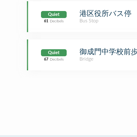
港区役所バス停
Quiet
Bus Stop
61
Decibels
御成門中学校前
Quiet
Bridge
67
Decibels