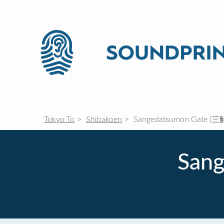
Tokyo To
Shibakoen
Sangedatsumon Gate (
San