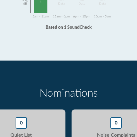
Avg
No
No
No
1
dB
Data
Data
Data
5am - 11am
11am - 6pm
6pm - 10pm
10pm - 5am
Based on 1 SoundCheck
Nominations
0
0
Quiet List
Noise Complaints