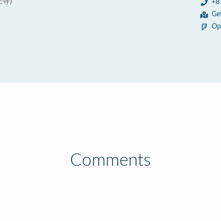
上寺)
+8
Ge
Op
Comments