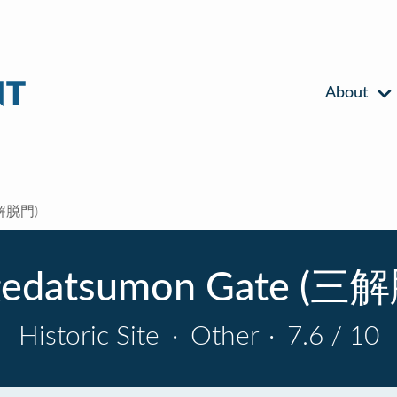
About
三解脱門)
gedatsumon Gate (三
Historic Site
·
Other
·
7.6 / 10