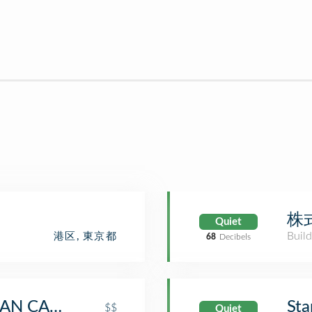
株
Quiet
Build
港区, 東京都
68
Decibels
AN CABOS
Sta
$$
Quiet