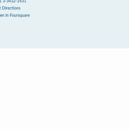
1 3-3432-1431
t Directions
en in Foursquare