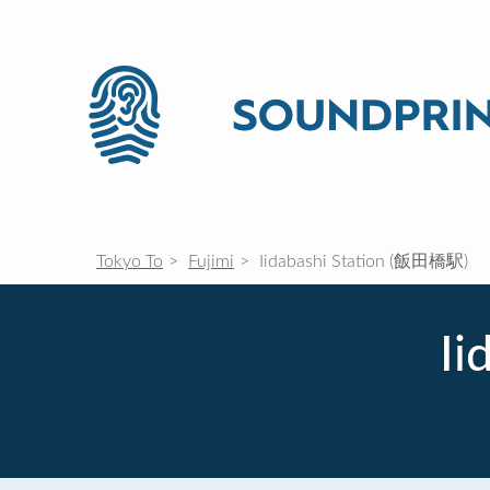
Tokyo To
Fujimi
Iidabashi Station (飯田橋駅)
Ii