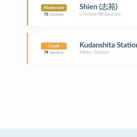
Shien (志苑)
Moderate
Chinese Restaurant
72
Decibels
Kudanshita Stat
Loud
Metro Station
79
Decibels