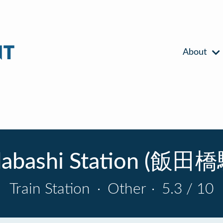
About
dabashi Station (飯田
Train Station
·
Other
·
5.3 / 10