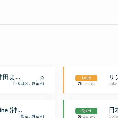
 (神田まつや)
リ
$$
Loud
Sake
千代田区, 東京都
78
Decibels
hrine (神田明神)
日
Quiet
Colle
東京, 東京都
56
Decibels