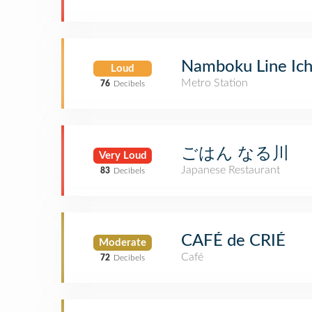
Namboku Line I
Loud
Metro Station
76
Decibels
ごはん なる川
Very Loud
Japanese Restaurant
83
Decibels
CAFÉ de CRIÉ
Moderate
Café
72
Decibels