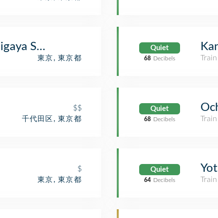
chigaya Station (N09) (南北線 市ケ谷駅)
Ka
Quiet
Train
東京, 東京都
68
Decibels
Oc
$$
Quiet
Train
千代田区, 東京都
68
Decibels
Yo
$
Quiet
Train
東京, 東京都
64
Decibels