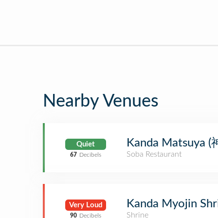
Nearby Venues
Kanda Matsuya
Quiet
Soba Restaurant
67
Decibels
Kanda Myojin S
Very Loud
Shrine
90
Decibels