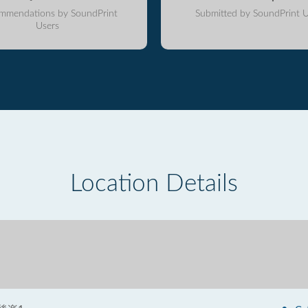
mmendations by SoundPrint
Submitted by SoundPrint U
Users
Location Details