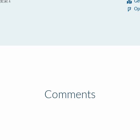
後楽1
Ge
Op
Comments