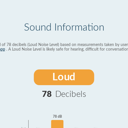
Sound Information
l of 78 decibels (Loud Noise Level) based on measurements taken by user
app
. A Loud Noise Level is likely safe for hearing, difficult for conversation
Loud
78
Decibels
78 dB