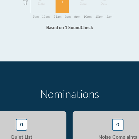
Avg
No
No
No
1
dB
Data
Data
Data
5am - 11am
11am - 6pm
6pm - 10pm
10pm - 5am
Based on 1 SoundCheck
Nominations
0
0
Quiet List
Noise Complaints