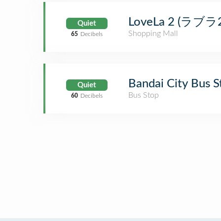
LoveLa 2 (ラブラ2
Quiet
Shopping Mall
65
Decibels
Bandai City B
Quiet
Bus Stop
60
Decibels