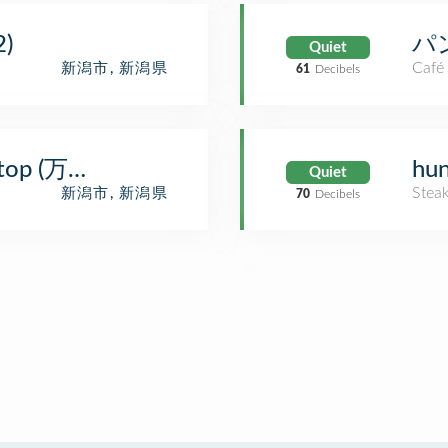
)
パ
Quiet
Café
新潟市, 新潟県
61
Decibels
us Stop (万代シテイバス停)
hu
Quiet
Stea
新潟市, 新潟県
70
Decibels