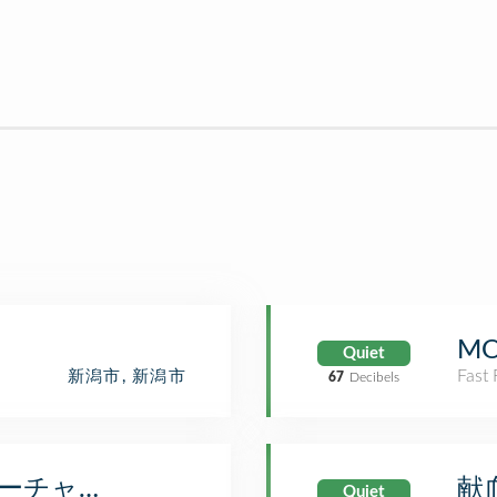
MO
Quiet
Fast
新潟市, 新潟市
67
Decibels
ラーチャン家 バスセンター店)
献
Quiet