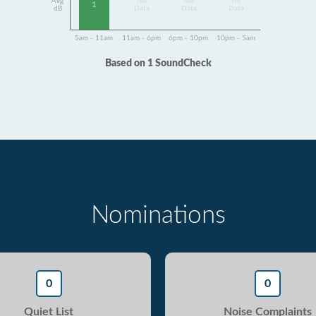
Avg
No
No
No
1
dB
Data
Data
Data
5am - 11am
11am - 6pm
6pm - 10pm
10pm - 5am
Based on 1 SoundCheck
Nominations
0
0
Quiet List
Noise Complaints