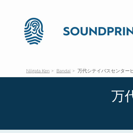
Niigata Ken
Bandai
万代シテイバスセンター
万