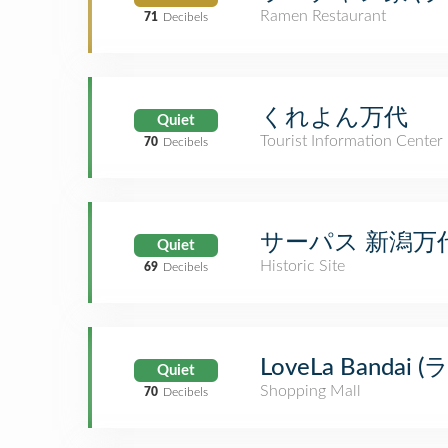
Ramen Restaurant
71
Decibels
くれよん万代
Quiet
Tourist Information Center
70
Decibels
サーパス 新潟万代
Quiet
Historic Site
69
Decibels
LoveLa Bandai
Quiet
Shopping Mall
70
Decibels