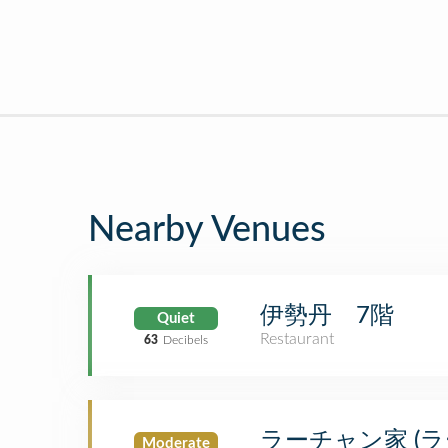
Nearby Venues
伊勢丹 7階
Quiet
Restaurant
63
Decibels
ラーチャン家 (
Moderate