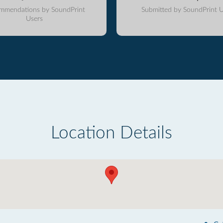
mmendations by SoundPrint
Submitted by SoundPrint U
Users
Location Details